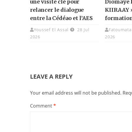
une visite clé pour
Diomaye 
relancer le dialogue
KIIRAAY »
entre la Cédéao et l’AES
formation
Youssef El Assal
28 Jul
Fatoumata 
2026
2026
LEAVE A REPLY
Your email address will not be published.
Requ
Comment
*