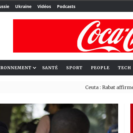
ussie
Ukraine
Vidéos
Podcasts
IRONNEMENT
SANTÉ
SPORT
PEOPLE
TECH
Ceuta : Rabat affirme avoir al
Reboisement : l’Éthiopie étab