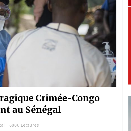
rragique Crimée-Congo
ent au Sénégal
gal
6806 Lectures