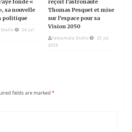
Faye fonde «
reçoit l’astronaute
, sa nouvelle
Thomas Pesquet et mise
 politique
sur l’espace pour sa
Vision 2050
Diallo
26 Jul
Fatoumata Diallo
25 Jul
2026
ired fields are marked
*