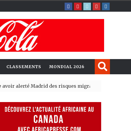
CLASSEMENTS
MONDIAL 2026
erté Madrid des risques migratoires dès juillet
| 05 Aug 2
lit un nouveau record en plantant 800,5 millions d’arbr