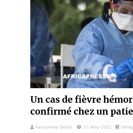
Un cas de fièvre hémo
confirmé chez un pati
Fatoumata Diallo
01 May 2023
Séné