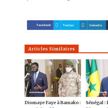
Facebook
Twitter
linkedin
Articles Similaires
Diomaye Faye à Bamako :
Sénégal : 