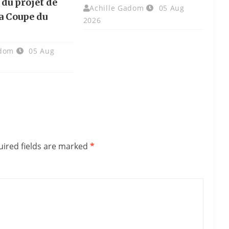
 du projet de
Achille Gadom
05 Aug
la Coupe du
2026
adom
05 Aug
ired fields are marked
*