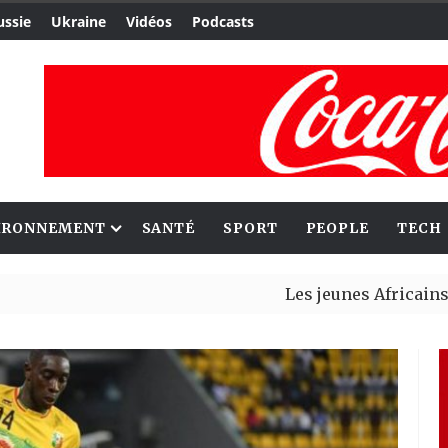
ussie
Ukraine
Vidéos
Podcasts
IRONNEMENT
SANTÉ
SPORT
PEOPLE
TECH
Les jeunes Africains retrouve
Aliko Dangote et Mark Carney