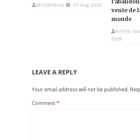
l’abandon
AfricaPresse
07 Aug 2026
vente de 
monde
Achille G
2026
LEAVE A REPLY
Your email address will not be published.
Requ
Comment
*