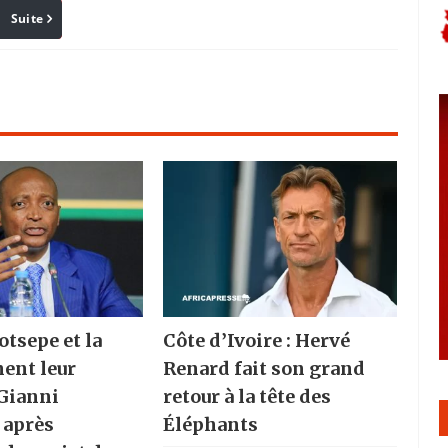
Suite
Pinterest
Reddit
Email
otsepe et la
Côte d’Ivoire : Hervé
hent leur
Renard fait son grand
 Gianni
retour à la tête des
 après
Éléphants