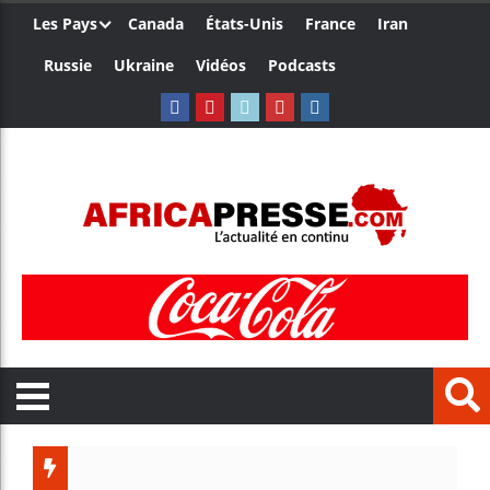
Les Pays
Canada
États-Unis
France
Iran
Russie
Ukraine
Vidéos
Podcasts
Trump 