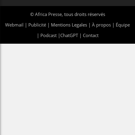
©
Africa Presse
, tous droits réservés
Webmail
|
Publicité
| Mentions Legales |
À propos
|
Équipe
|
Podcast
|
ChatGPT
|
Contact