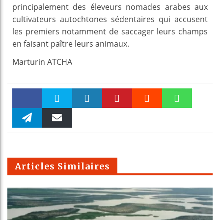
principalement des éleveurs nomades arabes aux
cultivateurs autochtones sédentaires qui accusent
les premiers notamment de saccager leurs champs
en faisant paître leurs animaux.
Marturin ATCHA
Faceboo
Twitter
linkedin
Pinteres
Reddit
WhatsAp
k
Telegra
Email
t
pt
m
Articles Similaires