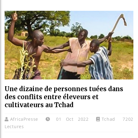
Les je
Guinée
Réforme
Bénin :
Une dizaine de personnes tuées dans
des conflits entre éleveurs et
cultivateurs au Tchad
AfricaPresse
01 Oct 2022
Tchad
7202
Lectures