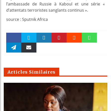
l’ambassade de Russie à Kaboul et une série «
d’attentats terroristes sanglants continus ».
source : Sputnik Africa
Faceboo
Twitter
linkedin
Pinteres
Reddit
WhatsAp
k
Telegra
Email
t
pt
m
Articles Similaires