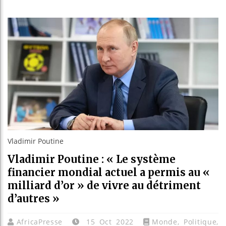
Guinée : N
Réforme éle
Bénin : Pat
Aliko Dang
Vladimir Poutine
Vladimir Poutine : « Le système
financier mondial actuel a permis au «
milliard d’or » de vivre au détriment
d’autres »
AfricaPresse
15 Oct 2022
Monde
,
Politique
,