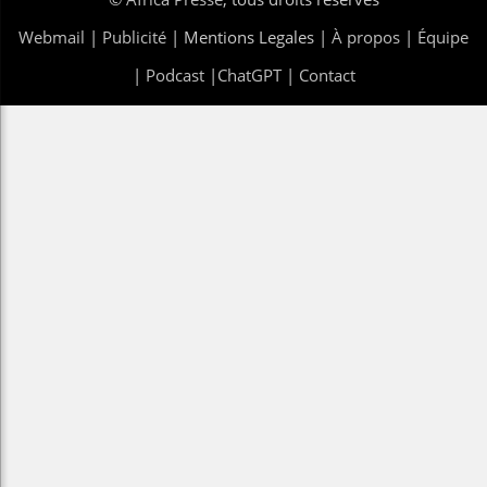
Webmail
|
Publicité
| Mentions Legales |
À propos
|
Équipe
|
Podcast
|
ChatGPT
|
Contact