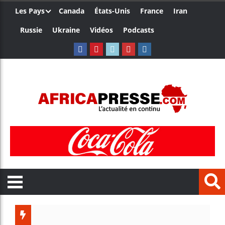
Les Pays
Canada
États-Unis
France
Iran
Russie
Ukraine
Vidéos
Podcasts
Trump n