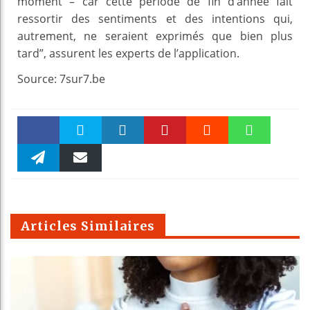
moment – car cette période de fin d’année fait
ressortir des sentiments et des intentions qui,
autrement, ne seraient exprimés que bien plus
tard”, assurent les experts de l’application.
Source: 7sur7.be
Faceboo
Twitter
linkedin
Pinteres
Reddit
WhatsAp
k
Telegra
Email
t
pt
m
Articles Similaires