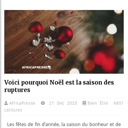
Les jeun
Guinée :
Réforme 
Bénin : 
Voici pourquoi Noël est la saison des
ruptures
AfricaPresse
21 Dec 2023
Bien Être
6851
Lectures
Les fêtes de fin d’année, la saison du bonheur et de