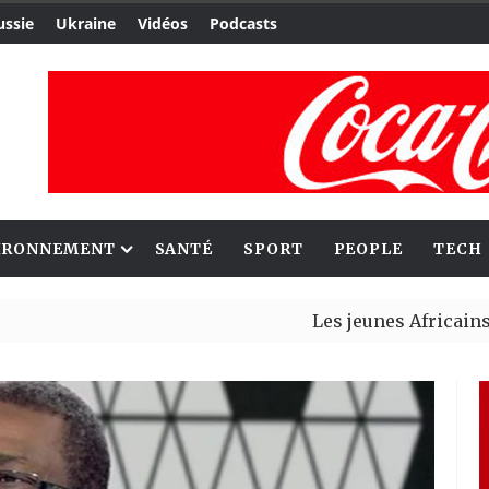
ussie
Ukraine
Vidéos
Podcasts
IRONNEMENT
SANTÉ
SPORT
PEOPLE
TECH
Les jeunes Africains retrouv
Aliko Dangote et Mark Carney