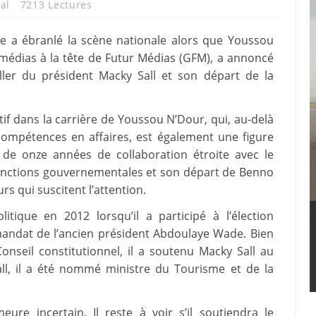
al
7213 Lectures
ue a ébranlé la scène nationale alors que Youssou
médias à la tête de Futur Médias (GFM), a annoncé
ller du président Macky Sall et son départ de la
if dans la carrière de Youssou N’Dour, qui, au-delà
ompétences en affaires, est également une figure
s de onze années de collaboration étroite avec le
fonctions gouvernementales et son départ de Benno
 qui suscitent l’attention.
tique en 2012 lorsqu’il a participé à l’élection
mandat de l’ancien président Abdoulaye Wade. Bien
onseil constitutionnel, il a soutenu Macky Sall au
all, il a été nommé ministre du Tourisme et de la
ure incertain. Il reste à voir s’il soutiendra le