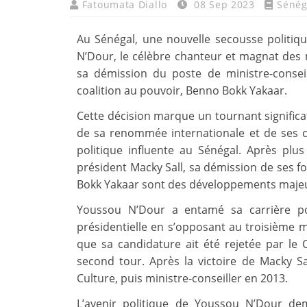
Fatoumata Diallo
08 Sep 2023
Sénég
Au Sénégal, une nouvelle secousse politiq
N’Dour, le célèbre chanteur et magnat des 
sa démission du poste de ministre-consei
coalition au pouvoir, Benno Bokk Yakaar.
Cette décision marque un tournant significat
de sa renommée internationale et de ses c
politique influente au Sénégal. Après plu
président Macky Sall, sa démission de ses 
Bokk Yakaar sont des développements majeurs
Youssou N’Dour a entamé sa carrière poli
présidentielle en s’opposant au troisième 
que sa candidature ait été rejetée par le C
second tour. Après la victoire de Macky S
Culture, puis ministre-conseiller en 2013.
L’avenir politique de Youssou N’Dour deme