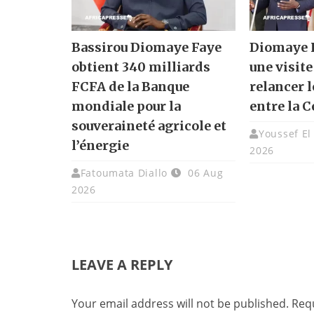
Bassirou Diomaye Faye
Diomaye F
obtient 340 milliards
une visite
FCFA de la Banque
relancer l
mondiale pour la
entre la C
souveraineté agricole et
Youssef El
l’énergie
2026
Fatoumata Diallo
06 Aug
2026
LEAVE A REPLY
Your email address will not be published.
Requ