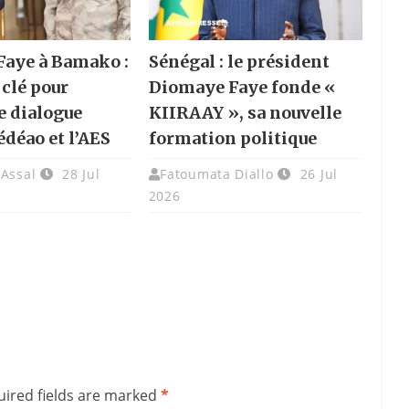
aye à Bamako :
Sénégal : le président
 clé pour
Diomaye Faye fonde «
e dialogue
KIIRAAY », sa nouvelle
édéao et l’AES
formation politique
 Assal
28 Jul
Fatoumata Diallo
26 Jul
2026
ired fields are marked
*