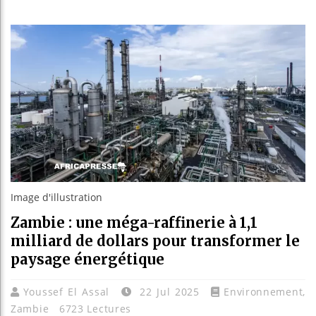
Guinée :
Réforme é
Bénin : 
Aliko Da
Image d'illustration
Zambie : une méga-raffinerie à 1,1
milliard de dollars pour transformer le
paysage énergétique
Youssef El Assal
22 Jul 2025
Environnement
,
Zambie
6723 Lectures