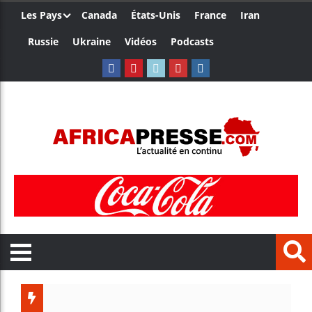
Les Pays
Canada
États-Unis
France
Iran
Russie
Ukraine
Vidéos
Podcasts
Les jeun