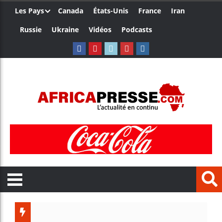
Les Pays
Canada
États-Unis
France
Iran
Russie
Ukraine
Vidéos
Podcasts
Trump n