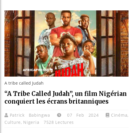
Les jeun
Guinée :
Réforme é
Bénin : 
A tribe called Judah
“A Tribe Called Judah”, un film Nigérian
conquiert les écrans britanniques
Patrick Babingwa
07 Feb 2024
Cinéma
,
Culture
,
Nigeria
7528 Lectures