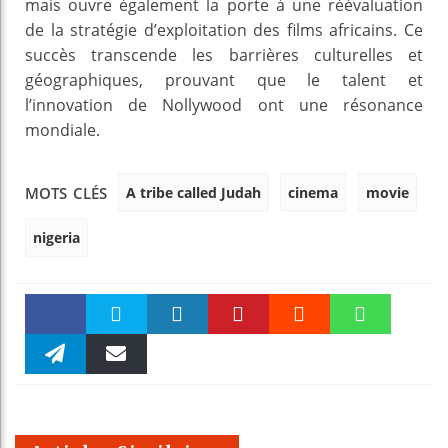
mais ouvre également la porte à une réévaluation
de la stratégie d’exploitation des films africains. Ce
succès transcende les barrières culturelles et
géographiques, prouvant que le talent et
l’innovation de Nollywood ont une résonance
mondiale.
A tribe called Judah
cinema
movie
MOTS CLÉS
nigeria
Faceboo
Twitter
linkedin
Pinteres
Reddit
WhatsAp
k
Telegra
Email
t
pt
m