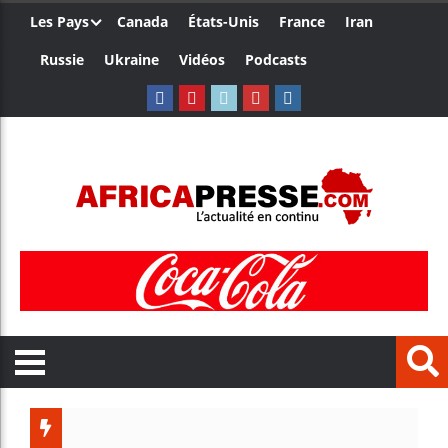
Les Pays
Canada
États-Unis
France
Iran
Russie
Ukraine
Vidéos
Podcasts
Trump n