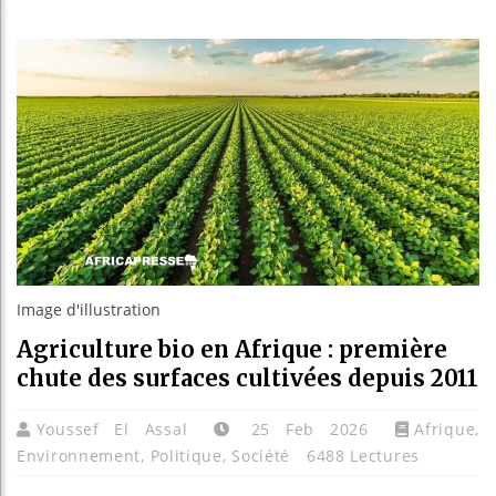
Les jeun
Guinée :
Réforme 
Bénin : 
Image d'illustration
Agriculture bio en Afrique : première
chute des surfaces cultivées depuis 2011
Youssef El Assal
25 Feb 2026
Afrique
,
Environnement
,
Politique
,
Société
6488 Lectures