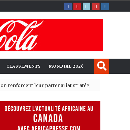
CLASSEMENTS
MONDIAL 2026
cent leur partenariat stratégique avec un cap sur l’IA
rté Madrid des risques migratoires dès juillet
| 05 Aug 20