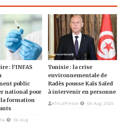
ire : l’INFAS
Tunisie : la crise
n
environnementale de
ment public
Radès pousse Kaïs Saïed
er national pour
à intervenir en personne
 la formation
AfricaPresse
06 Aug 2026
ants
lla
06 Aug