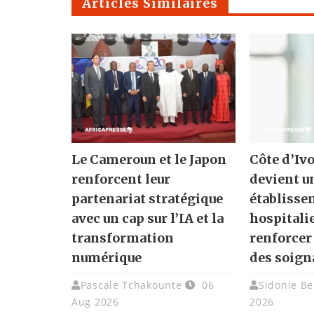
Articles Similaires
Le Cameroun et le Japon
Côte d’Ivo
renforcent leur
devient u
partenariat stratégique
établisse
avec un cap sur l’IA et la
hospitali
transformation
renforcer
numérique
des soign
Pascale Tchakounte
06
Sidonie Be
Aug 2026
2026