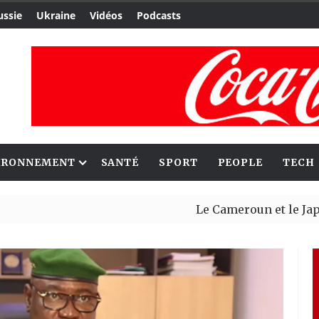
ussie
Ukraine
Vidéos
Podcasts
IRONNEMENT
SANTÉ
SPORT
PEOPLE
TECH
Le Cameroun et le Japon renfor
Ceuta : Rabat affirme avoir ale