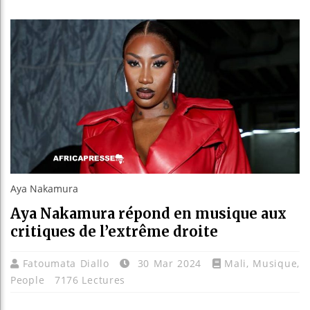
Les jeun
Guinée :
Réforme é
Bénin : 
Aya Nakamura
Aya Nakamura répond en musique aux
critiques de l’extrême droite
Fatoumata Diallo
30 Mar 2024
Mali
,
Musique
,
People
7176 Lectures