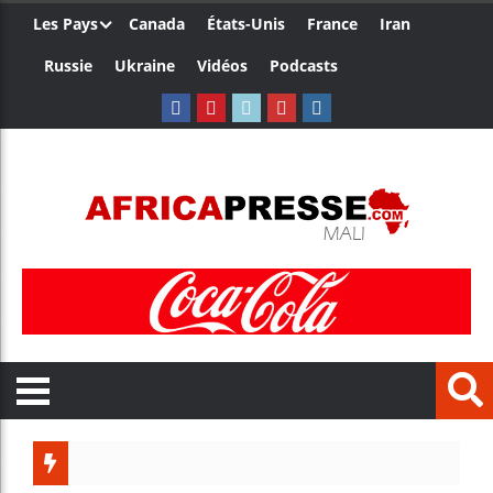
Les Pays
Canada
États-Unis
France
Iran
Russie
Ukraine
Vidéos
Podcasts
Trump no