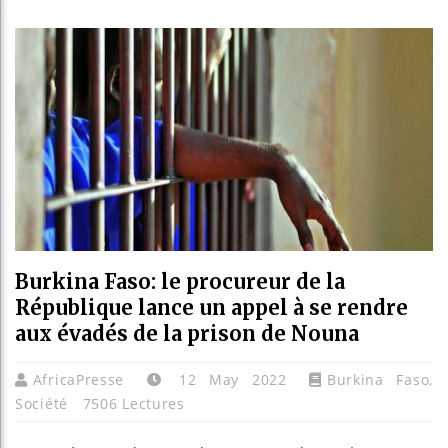
Bassiro
Côte d’I
Tunisie
Ceuta : 
Burkina Faso: le procureur de la
République lance un appel à se rendre
aux évadés de la prison de Nouna
AfricaPresse
12 May 2022
Burkina Faso
,
Société
7506 Lectures