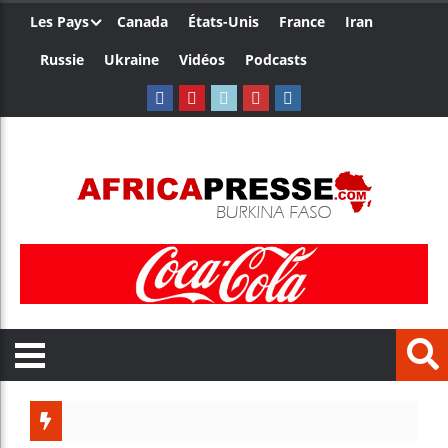
Les Pays
Canada
États-Unis
France
Iran
Russie
Ukraine
Vidéos
Podcasts
Le Came