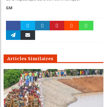
GM
Faceboo
Twitter
linkedin
Pinteres
Reddit
WhatsAp
k
Telegra
Email
t
pt
m
Articles Similaires