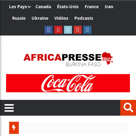
Les Pays
Canada
États-Unis
France
Iran
Russie
Ukraine
Vidéos
Podcasts
Les je