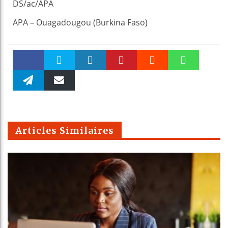
DS/ac/APA
APA – Ouagadougou (Burkina Faso)
Faceboo
Twitter
linkedin
Pinteres
Reddit
WhatsAp
k
Telegra
Email
t
pt
m
Articles Similaires