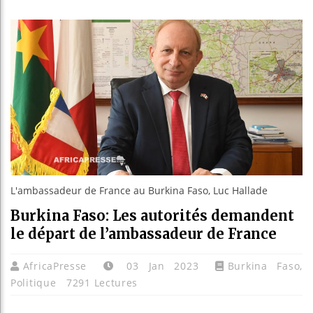
Guinée
Réforme
Bénin 
Aliko 
L'ambassadeur de France au Burkina Faso, Luc Hallade
Burkina Faso: Les autorités demandent
le départ de l’ambassadeur de France
AfricaPresse
03 Jan 2023
Burkina Faso
,
Politique
7291 Lectures