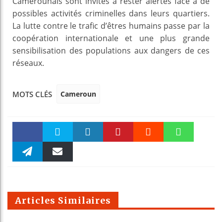
Camerounais sont invités à rester alertes face à de
possibles activités criminelles dans leurs quartiers.
La lutte contre le trafic d’êtres humains passe par la
coopération internationale et une plus grande
sensibilisation des populations aux dangers de ces
réseaux.
Cameroun
MOTS CLÉS
Faceboo
Twitter
linkedin
Pinteres
Reddit
WhatsAp
k
Telegra
Email
t
pt
m
Articles Similaires