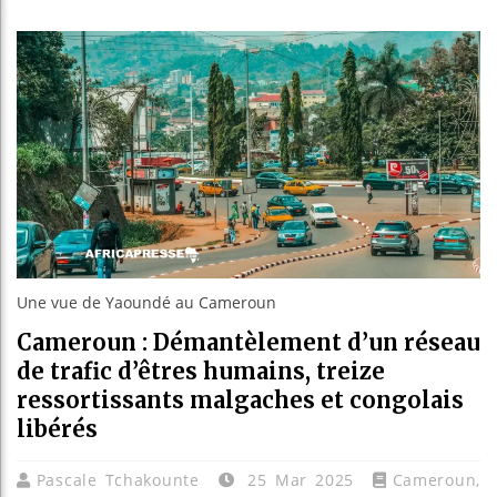
Les jeunes
Guinée : N
Réforme él
Bénin : Pa
Une vue de Yaoundé au Cameroun
Cameroun : Démantèlement d’un réseau
de trafic d’êtres humains, treize
ressortissants malgaches et congolais
libérés
Pascale Tchakounte
25 Mar 2025
Cameroun
,