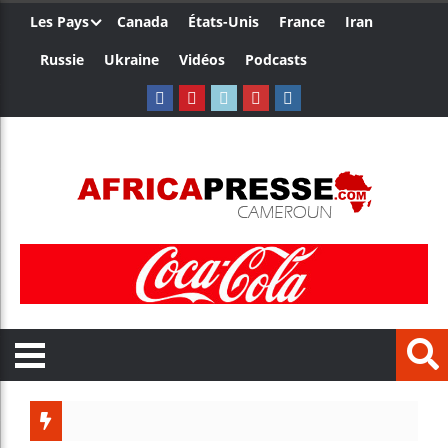
Les Pays
Canada
États-Unis
France
Iran
Russie
Ukraine
Vidéos
Podcasts
Trump nom