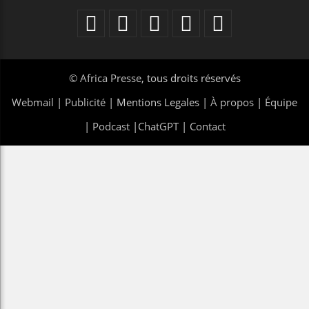
©
Africa Presse
, tous droits réservés
Webmail
|
Publicité
| Mentions Legales |
À propos
|
Équipe
|
Podcast
|
ChatGPT
|
Contact