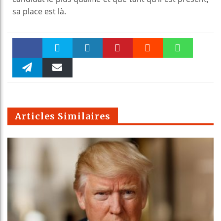
sa place est là.
Faceboo
Twitter
linkedin
Pinteres
Reddit
WhatsAp
k
Telegra
Email
t
pt
m
Articles Similaires