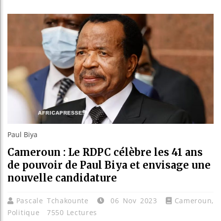
Les j
Guiné
Réform
Bénin
Paul Biya
Cameroun : Le RDPC célèbre les 41 ans
de pouvoir de Paul Biya et envisage une
nouvelle candidature
Pascale Tchakounte
06 Nov 2023
Cameroun
,
Politique
7550 Lectures