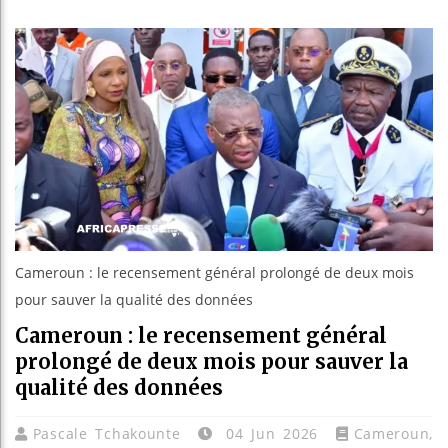
Guinée :
Réforme é
Bénin : 
Aliko Da
Cameroun : le recensement général prolongé de deux mois
pour sauver la qualité des données
Cameroun : le recensement général
prolongé de deux mois pour sauver la
qualité des données
Pascale Tchakounte
04 Jun 2026
Cameroun
,