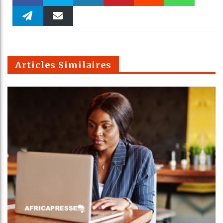
Faceboo
Twitter
linkedin
Pinteres
Reddit
WhatsAp
k
Telegra
Email
t
pt
m
Articles Similaires