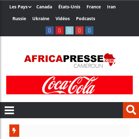
Les Pays
Canada
États-Unis
France
Iran
Russie
Ukraine
Vidéos
Podcasts
Les jeun