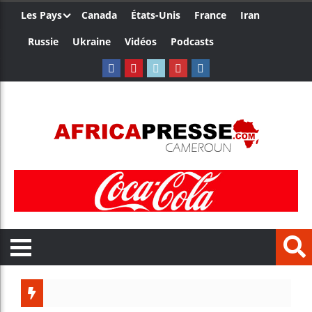
Les Pays
Canada
États-Unis
France
Iran
Russie
Ukraine
Vidéos
Podcasts
Le Cam