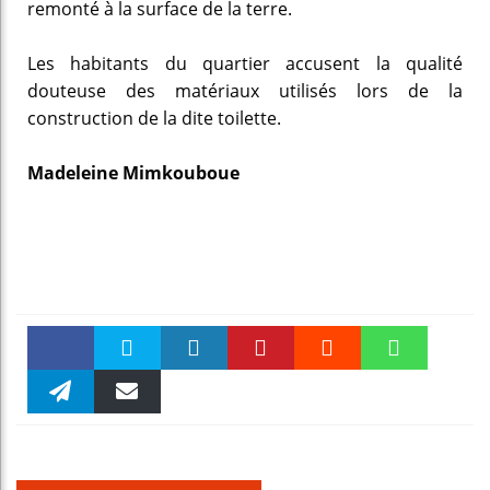
remonté à la surface de la terre.
Les habitants du quartier accusent la qualité
douteuse des matériaux utilisés lors de la
construction de la dite toilette.
Madeleine Mimkouboue
Faceboo
Twitter
linkedin
Pinteres
Reddit
WhatsAp
k
Telegra
Email
t
pt
m