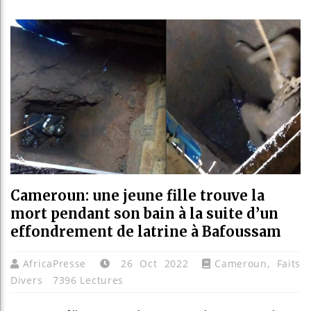
Bassir
Côte d
Tunisi
Ceuta 
Cameroun: une jeune fille trouve la
mort pendant son bain à la suite d’un
effondrement de latrine à Bafoussam
AfricaPresse
26 Oct 2022
Cameroun
,
Faits
Divers
7396 Lectures