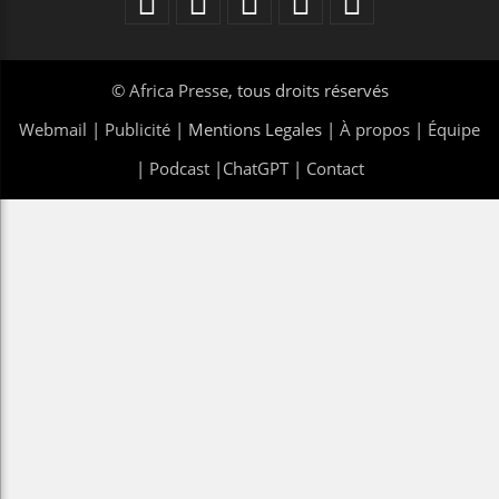
©
Africa Presse
, tous droits réservés
Webmail
|
Publicité
| Mentions Legales |
À propos
|
Équipe
|
Podcast
|
ChatGPT
|
Contact