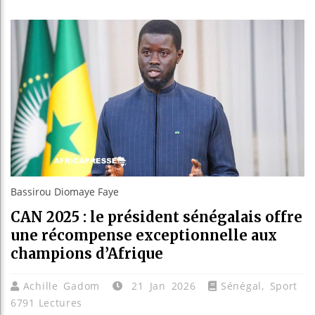
Guinée : 
Réforme él
Bénin : Pa
Aliko Dan
Bassirou Diomaye Faye
CAN 2025 : le président sénégalais offre
une récompense exceptionnelle aux
champions d’Afrique
Achille Gadom
21 Jan 2026
Sénégal
,
Sport
6791 Lectures