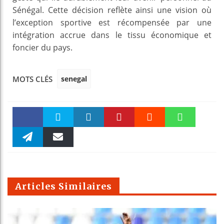
Sénégal. Cette décision reflète ainsi une vision où
l’exception sportive est récompensée par une
intégration accrue dans le tissu économique et
foncier du pays.
senegal
MOTS CLÉS
Faceboo
Twitter
linkedin
Pinteres
Reddit
WhatsAp
k
Telegra
Email
t
pt
m
Articles Similaires