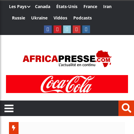
Les Pays
Canada
États-Unis
France
Iran
Russie
Ukraine
Vidéos
Podcasts
Les jeun