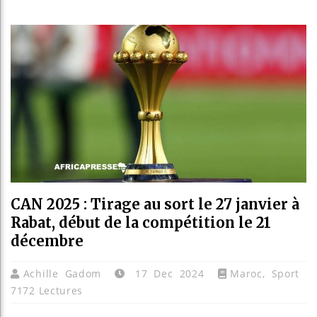
Guinée 
Réforme 
Bénin : 
Aliko Da
CAN 2025 : Tirage au sort le 27 janvier à
Rabat, début de la compétition le 21
décembre
Achille Gadom
17 Dec 2024
Maroc
,
Sport
7172 Lectures