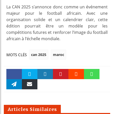
La CAN 2025 s’annonce donc comme un événement
majeur pour le football africain. Avec une
organisation solide et un calendrier clair, cette
édition pourrait être un modèle pour les
compétitions futures et renforcer l’image du football
africain à l’échelle mondiale.
can 2025
maroc
MOTS CLÉS
Faceboo
Twitter
linkedin
Pinteres
Reddit
WhatsAp
k
Telegra
Email
t
pt
m
Articles Similaires