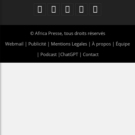
©
Africa Presse
, tous droits réservés
Webmail
|
Publicité
| Mentions Legales |
À propos
|
Équipe
|
Podcast
|
ChatGPT
|
Contact