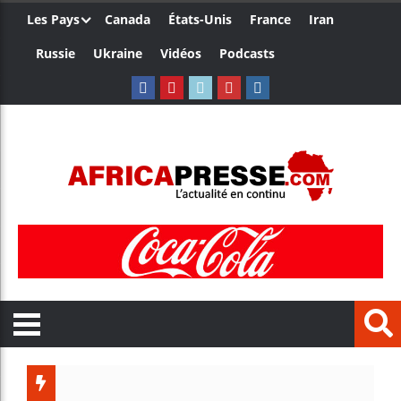
Les Pays
Canada
États-Unis
France
Iran
Russie
Ukraine
Vidéos
Podcasts
Trump nomme u