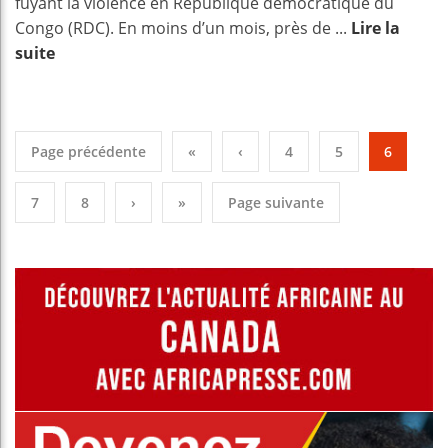
fuyant la violence en République démocratique du
Congo (RDC). En moins d’un mois, près de ...
Lire la
suite
Page précédente
«
‹
4
5
6
7
8
›
»
Page suivante