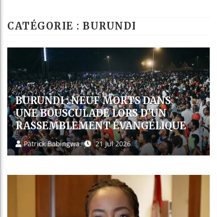
Les jeunes Afr
CATÉGORIE : BURUNDI
Guinée : Nimba
Réforme élector
Bénin : Patrice
CRISE EN RDC : AU BURUNDI,
MÉDIATION SOUS TENSION
ENTRE OPPOSITION DIVISÉE ET
ÉGLISES EN CONFRONTATION
Patrick Babingwa
08 Jul 2026