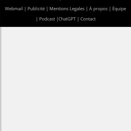
Webmail
|
Publicité
| Mentions Legales |
À propos
|
Équipe
|
Podcast
|
ChatGPT
|
Contact