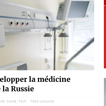
elopper la médicine
 la Russie
ndi
,
Santé
,
Tech
7024 Lectures