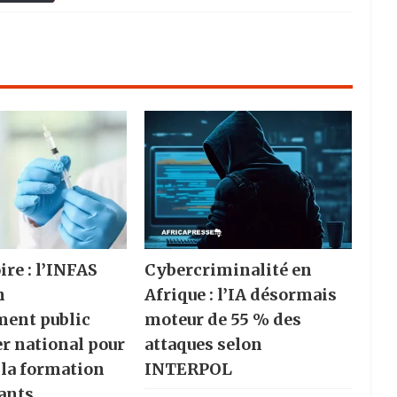
ire : l’INFAS
Cybercriminalité en
n
Afrique : l’IA désormais
ment public
moteur de 55 % des
er national pour
attaques selon
 la formation
INTERPOL
ants