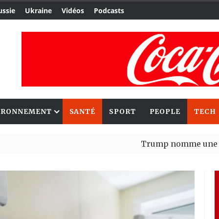
ussie
Ukraine
Vidéos
Podcasts
IRONNEMENT
SANTÉ
SPORT
PEOPLE
TECH
Trump nomme une nouvelle v
Bénin : Patrice Talon élu pré