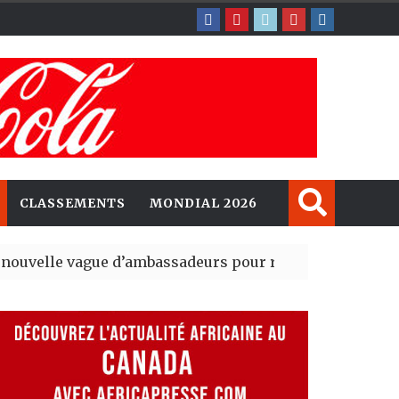
CLASSEMENTS
MONDIAL 2026
ague d’ambassadeurs pour renforcer la présence amér
sident du tout premier Sénat issu de la réforme constit