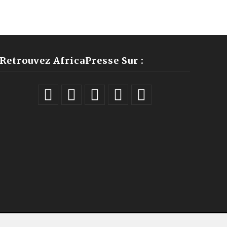
Retrouvez AfricaPresse Sur :
ales |
À propos
|
Équipe
|
Podcast
|
ChatGPT
|
Contact