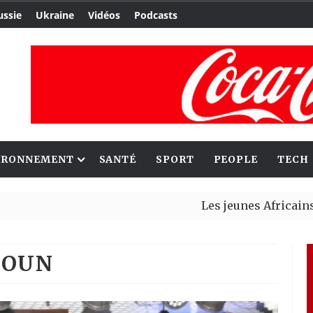
ussie
Ukraine
Vidéos
Podcasts
IRONNEMENT
SANTÉ
SPORT
PEOPLE
TECH
Les jeunes Africains retrouvent 
Aliko Dangote et Mark Carney exp
ROUN