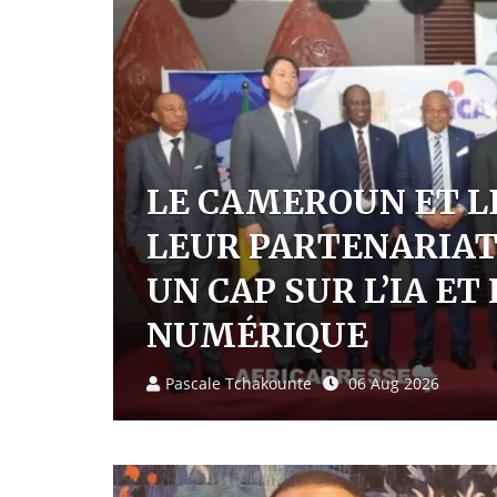
ENT
EC
EXPULSÉS DES ÉT
ION
CAMEROUN, 36 AF
TRIBUNAUX DE Y
Pascale Tchakounte
06 Aug 2026