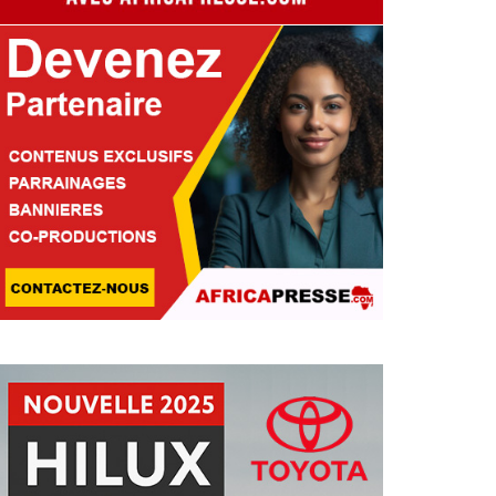
EMANIEMENT SÉCURITAIRE
AMEROUN : CINQ GÉNÉRA
N L’ABSENCE DE PAUL BIYA
Pascale Tchakounte
04 Aug 2026