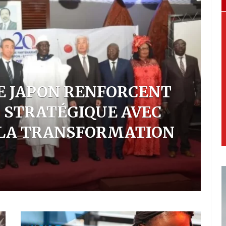
ATS-UNIS VERS LE
R
RICAINS SAISISSENT LES
C
AOUNDÉ
E