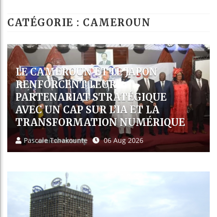
Guinée : Nimba 
CATÉGORIE : CAMEROUN
Réforme électora
Bénin : Patrice 
Aliko Dangote e
EXPULSÉS DES ÉTATS-UNIS VERS
LE CAMEROUN, 36 AFRICAINS
SAISISSENT LES TRIBUNAUX DE
YAOUNDÉ
Pascale Tchakounte
06 Aug 2026