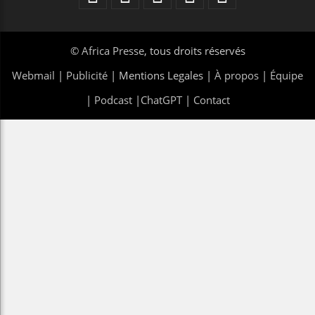
©
Africa Presse
, tous droits réservés
Webmail
|
Publicité
| Mentions Legales |
À propos
|
Équipe
|
Podcast
|
ChatGPT
|
Contact