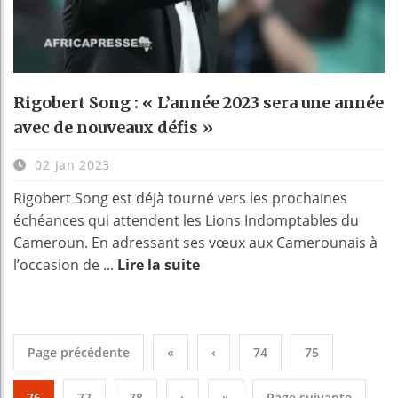
Rigobert Song : « L’année 2023 sera une année
avec de nouveaux défis »
02 Jan 2023
Rigobert Song est déjà tourné vers les prochaines
échéances qui attendent les Lions Indomptables du
Cameroun. En adressant ses vœux aux Camerounais à
l’occasion de ...
Lire la suite
Page précédente
«
‹
74
75
76
77
78
›
»
Page suivante