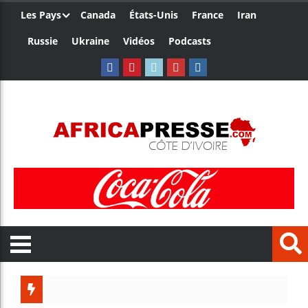
Les Pays
Canada
États-Unis
France
Iran
Russie
Ukraine
Vidéos
Podcasts
Le Cameroun et le