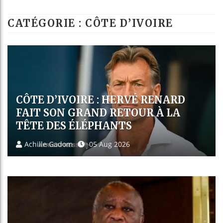
Bassirou Diomaye 
CATÉGORIE : CÔTE D’IVOIRE
Côte d’Ivoire : l
Tunisie : la cris
Ceuta : Rabat aff
EMERSE FAÉ, L’ARCHITECTE DU
MIRACLE 2023 LIMOGÉ, LA FIF
REFERME UN CHAPITRE
HISTORIQUE SANS GARANTIE
POUR L’AVENIR
Achille Gadom
01 Aug 2026