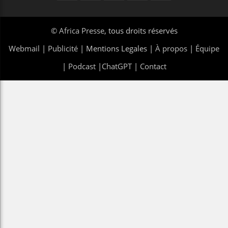
©
Africa Presse
, tous droits réservés
Webmail
|
Publicité
| Mentions Legales |
À propos
|
Équipe
|
Podcast
|
ChatGPT
|
Contact