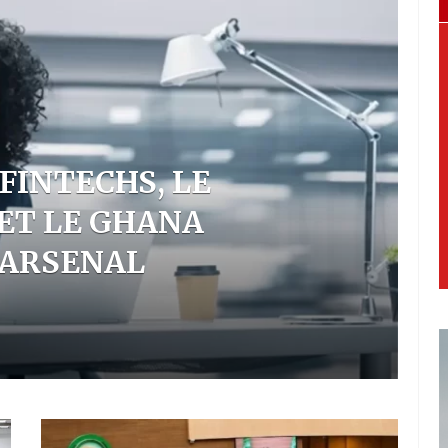
ARITION DU LAC TCHAD
IEUX PROJET DE
L
EPUIS LE BASSIN DU
M
L