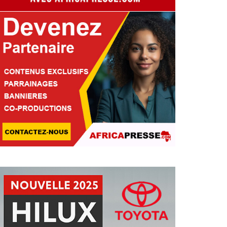
E NIGERIA ACCÉLÈRE SA
ODERNISATION MILITAIRE 
’INTÉGRATION DU CHASSEU
Pascale Tchakounte
29 Jul 2026