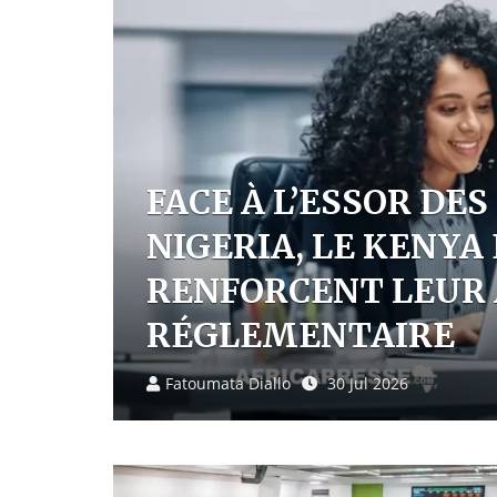
AFRIQUE : LA DISP
RELANCE UN AMBIT
TRANSFERT D’EAU D
CONGO
Pascale Tchakounte
29 Jul 2026