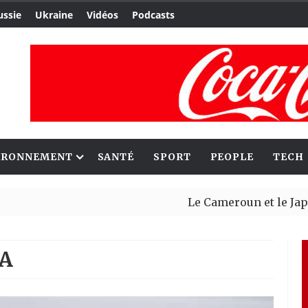
ussie
Ukraine
Vidéos
Podcasts
IRONNEMENT
SANTÉ
SPORT
PEOPLE
TECH
Le Cameroun et le Japon renforcent
Ceuta : Rabat affirme avoir alerté 
IA