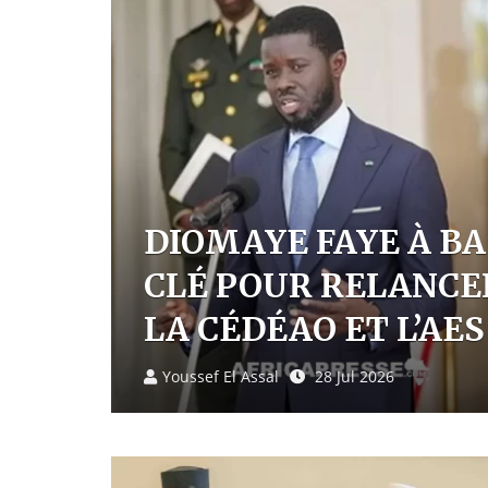
E
SÉNÉGAL : LE PRÉS
TRE
FONDE « KIIRAAY »,
FORMATION POLITI
Fatoumata Diallo
26 Jul 2026