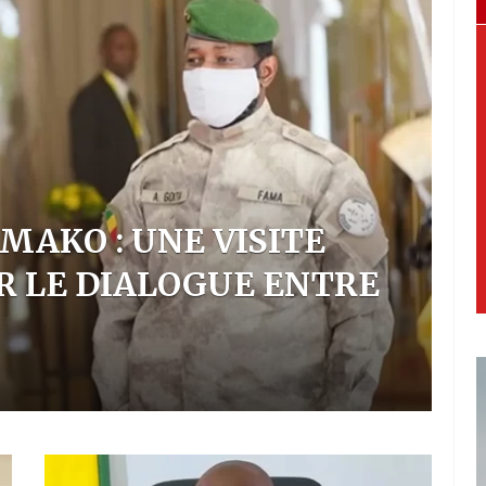
IDENT DIOMAYE FAYE
S
 SA NOUVELLE
L
QUE
M