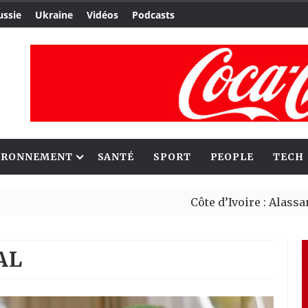
ussie
Ukraine
Vidéos
Podcasts
IRONNEMENT
SANTÉ
SPORT
PEOPLE
TECH
Côte d’Ivoire : Alassane Ouattara a
Migrants : Rome et Kigali avancent 
AL