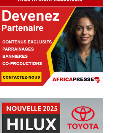
ACE À L’ESSOR DES FINTECHS
IGERIA, LE KENYA ET LE GH
ENFORCENT LEUR ARSENAL
RÉGLEMENTAIRE
Fatoumata Diallo
30 Jul 2026