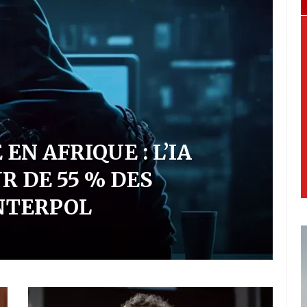
F
N
LE : OPENAI FACE À
R
NOME INÉDIT