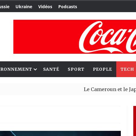
ussie
Ukraine
Vidéos
Podcasts
IRONNEMENT
SANTÉ
SPORT
PEOPLE
TECH
Le Cameroun et le Japon renforcent
Ceuta : Rabat affirme avoir alerté 