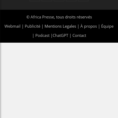
©
Africa Presse
, tous droits réservés
Webmail
|
Publicité
| Mentions Legales |
À propos
|
Équipe
|
Podcast
|
ChatGPT
|
Contact