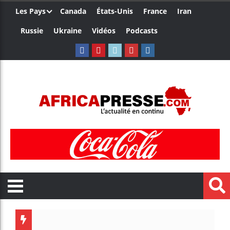
Les Pays
Canada
États-Unis
France
Iran
Russie
Ukraine
Vidéos
Podcasts
Le Cam