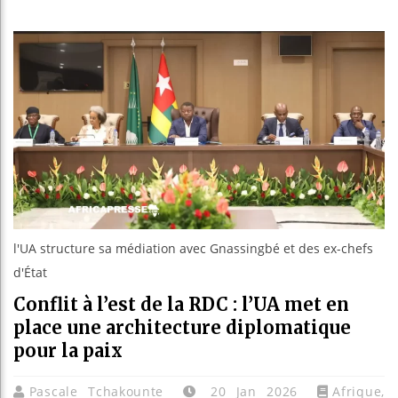
Bassirou D
Côte d’Ivo
Tunisie : 
Ceuta : Ra
l'UA structure sa médiation avec Gnassingbé et des ex-chefs
d'État
Conflit à l’est de la RDC : l’UA met en
place une architecture diplomatique
pour la paix
Pascale Tchakounte
20 Jan 2026
Afrique
,