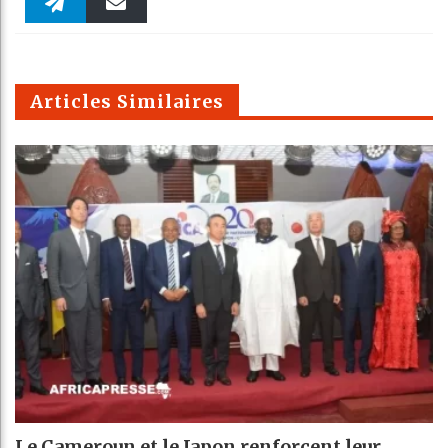
Faceboo
Twitter
linkedin
Pinteres
Reddit
WhatsAp
k
Telegra
Email
t
pt
m
Articles Similaires
Le Cameroun et le Japon renforcent leur