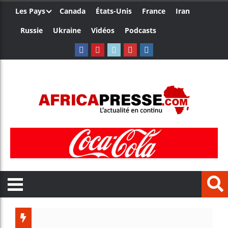
Les Pays
Canada
États-Unis
France
Iran
Russie
Ukraine
Vidéos
Podcasts
Le Camerou