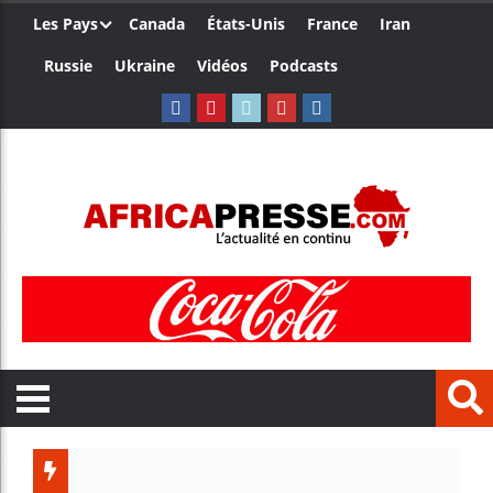
Les Pays
Canada
États-Unis
France
Iran
Russie
Ukraine
Vidéos
Podcasts
Côte d’Ivo