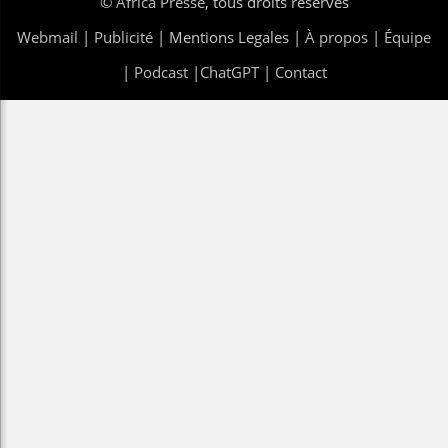
©
Africa Presse
, tous droits réservés
Webmail
|
Publicité
| Mentions Legales |
À propos
|
Équipe
|
Podcast
|
ChatGPT
|
Contact