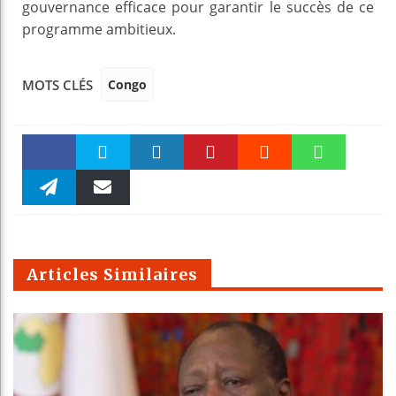
gouvernance efficace pour garantir le succès de ce
programme ambitieux.
Congo
MOTS CLÉS
Faceboo
Twitter
linkedin
Pinteres
Reddit
WhatsAp
k
Telegra
Email
t
pt
m
Articles Similaires