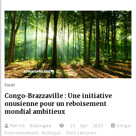
Réforme él
Bénin : Pa
Aliko Dan
Foret
Congo-Brazzaville : Une initiative
onusienne pour un reboisement
mondial ambitieux
Patrick Babingwa
25 Apr 2025
Congo
,
Environnement
,
Politique
7065 Lectures