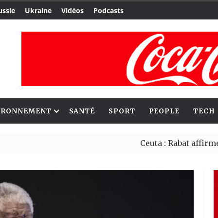
ussie
Ukraine
Vidéos
Podcasts
IRONNEMENT
SANTÉ
SPORT
PEOPLE
TECH
Ceuta : Rabat affirme avoir 
Reboisement : l’Éthiopie éta