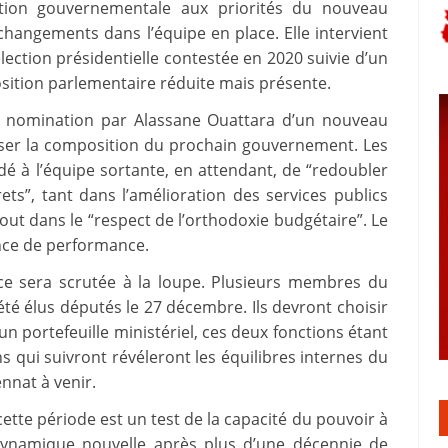
’action gouvernementale aux priorités du nouveau
changements dans l’équipe en place. Elle intervient
ection présidentielle contestée en 2020 suivie d’un
osition parlementaire réduite mais présente.
a nomination par Alassane Ouattara d’un nouveau
oser la composition du prochain gouvernement. Les
dé à l’équipe sortante, en attendant, de “redoubler
ets”, tant dans l’amélioration des services publics
 tout dans le “respect de l’orthodoxie budgétaire”. Le
ence de performance.
nce sera scrutée à la loupe. Plusieurs membres du
é élus députés le 27 décembre. Ils devront choisir
n portefeuille ministériel, ces deux fonctions étant
s qui suivront révéleront les équilibres internes du
nnat à venir.
tte période est un test de la capacité du pouvoir à
 dynamique nouvelle après plus d’une décennie de