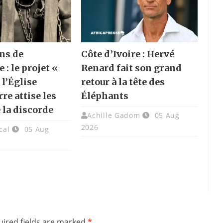
ns de
Côte d’Ivoire : Hervé
e : le projet «
Renard fait son grand
 l’Église
retour à la tête des
re attise les
Éléphants
 la discorde
Achille Gadom
05 Aug
2026
cal
05 Aug
ired fields are marked
*