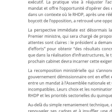
exécutif. La pratique vise à réajuster l
mandat et offre l’opportunité d’opérer des 
dans un contexte où le RHDP, après une réél
boycott de l’opposition, a retrouvé une opp
La perspective immédiate est désormais l
Premier ministre, qui sera chargé de prop
attentes sont claires : le président a deman
d’efforts” pour obtenir “des résultats concr
que dans la réalisation d’infrastructures, le
prochain cabinet devra incarner cette exig
La recomposition ministérielle qui s’anno
gouvernement démissionnaire ont en effet ét
entre un mandat à l’Assemblée nationale et u
incompatibles. Leurs choix et les nomination
RHDP et les priorités sectorielles du quinque
Au-delà du simple remaniement technique, ce
renouveler ses cadres et à insuffler une