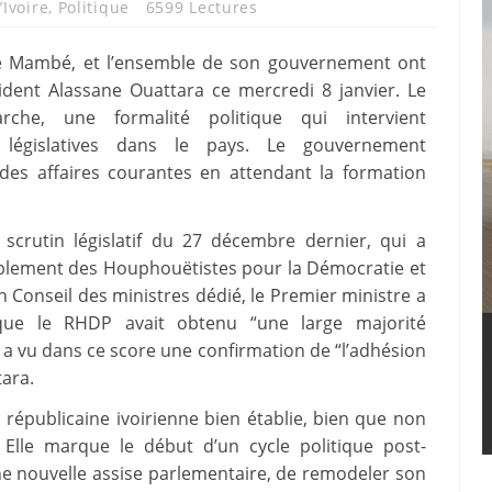
’Ivoire
,
Politique
6599 Lectures
gré Mambé, et l’ensemble de son gouvernement ont
ident Alassane Ouattara ce mercredi 8 janvier. Le
che, une formalité politique qui intervient
 législatives dans le pays. Le gouvernement
 des affaires courantes en attendant la formation
 scrutin législatif du 27 décembre dernier, qui a
blement des Houphouëtistes pour la Démocratie et
’un Conseil des ministres dédié, le Premier ministre a
t que le RHDP avait obtenu “une large majorité
 a vu dans ce score une confirmation de “l’adhésion
tara.
 républicaine ivoirienne bien établie, bien que non
. Elle marque le début d’un cycle politique post-
une nouvelle assise parlementaire, de remodeler son