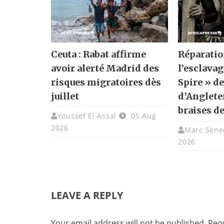
Ceuta : Rabat affirme
Réparatio
avoir alerté Madrid des
l’esclavag
risques migratoires dès
Spire » de
juillet
d’Angleter
braises de
Youssef El Assal
05 Aug
2026
Marc Sene
2026
LEAVE A REPLY
Your email address will not be published.
Requ