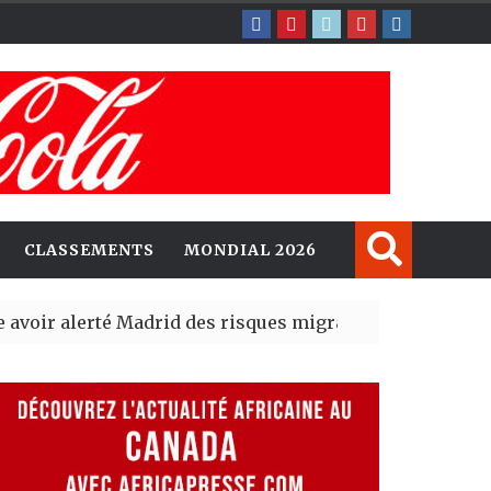
CLASSEMENTS
MONDIAL 2026
alerté Madrid des risques migratoires dès juillet
| 05 Aug 
blit un nouveau record en plantant 800,5 millions d’ar