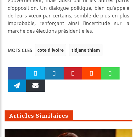
gouvernement, mais aussi parmi les autres partis
d’opposition. Un dialogue politique, bien qu’appelé
de leurs vœux par certains, semble de plus en plus
improbable, renforçant ainsi l’incertitude sur la
marche des élections présidentielles.
cote d'ivoire
tidjane thiam
MOTS CLÉS
Faceboo
Twitter
linkedin
Pinteres
Reddit
WhatsAp
k
Telegra
Email
t
pt
m
Articles Similaires