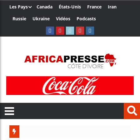
Les Pays
Canada
États-Unis
France
Iran
Russie
Ukraine
Vidéos
Podcasts
Les jeun