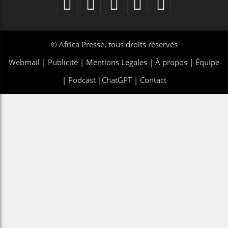
©
Africa Presse
, tous droits réservés
Webmail
|
Publicité
| Mentions Legales |
À propos
|
Équipe
|
Podcast
|
ChatGPT
|
Contact