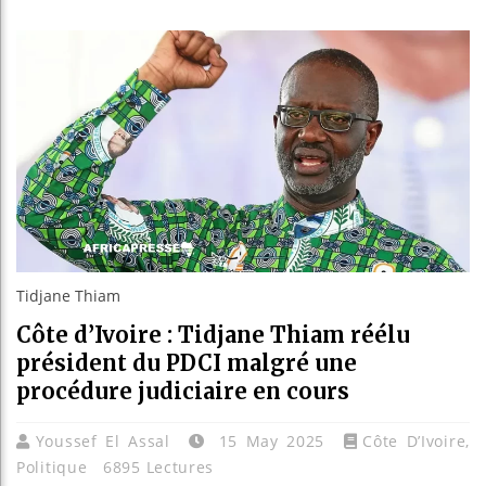
Guinée :
Réforme 
Bénin : 
Aliko Da
Tidjane Thiam
Côte d’Ivoire : Tidjane Thiam réélu
président du PDCI malgré une
procédure judiciaire en cours
Youssef El Assal
15 May 2025
Côte D’Ivoire
,
Politique
6895 Lectures