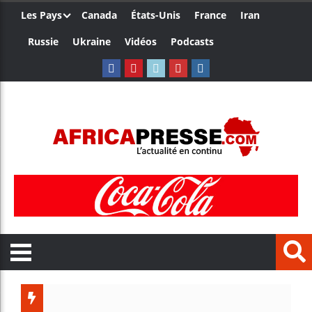
Les Pays
Canada
États-Unis
France
Iran
Russie
Ukraine
Vidéos
Podcasts
Trump nom