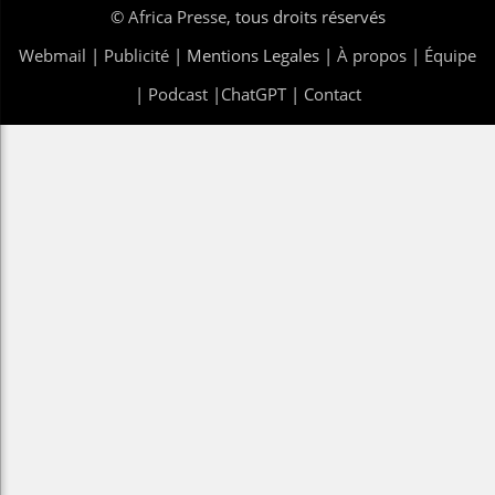
©
Africa Presse
, tous droits réservés
Webmail
|
Publicité
| Mentions Legales |
À propos
|
Équipe
|
Podcast
|
ChatGPT
|
Contact