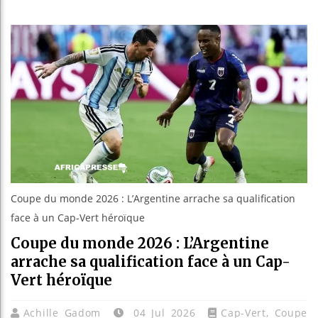
Les jeune
Guinée : 
Réforme él
Bénin : Pa
Coupe du monde 2026 : L’Argentine arrache sa qualification
face à un Cap-Vert héroïque
Coupe du monde 2026 : L’Argentine
arrache sa qualification face à un Cap-
Vert héroïque
Achille Gadom
04 Jul 2026
Cap-Vert
,
Coupe