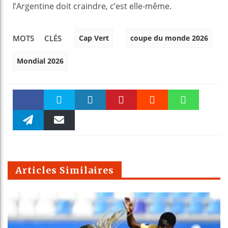
l’Argentine doit craindre, c’est elle-même.
Cap Vert
coupe du monde 2026
MOTS CLÉS
Mondial 2026
Faceboo
Twitter
linkedin
Pinteres
Reddit
WhatsAp
k
Telegra
Email
t
pt
m
Articles Similaires