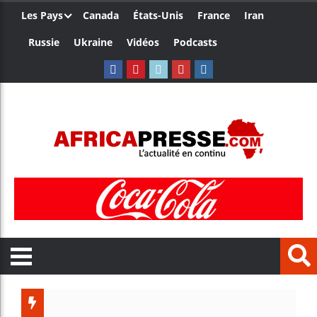
Les Pays
Canada
États-Unis
France
Iran
Russie
Ukraine
Vidéos
Podcasts
Les je