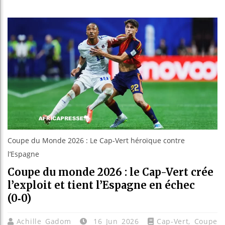
Guinée
Réforme
Bénin 
Aliko 
Coupe du Monde 2026 : Le Cap-Vert héroïque contre
l’Espagne
Coupe du monde 2026 : le Cap-Vert crée
l’exploit et tient l’Espagne en échec
(0‑0)
Achille Gadom
16 Jun 2026
Cap-Vert
,
Coupe