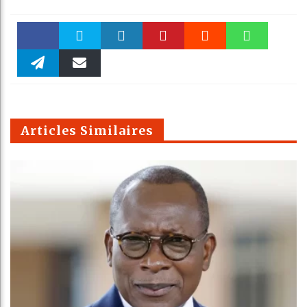
Faceboo
Twitter
linkedin
Pinteres
Reddit
WhatsAp
k
Telegra
Email
t
pt
m
Articles Similaires