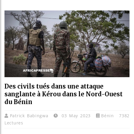
Les je
Guinée
Réform
Bénin 
Des civils tués dans une attaque
sanglante à Kérou dans le Nord-Ouest
du Bénin
Patrick Babingwa
03 May 2023
Bénin
7382
Lectures