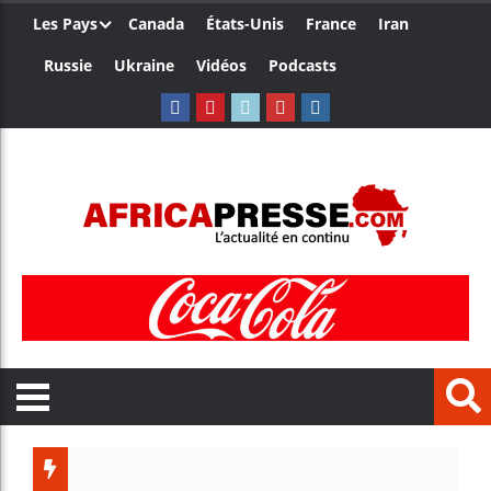
Les Pays
Canada
États-Unis
France
Iran
Russie
Ukraine
Vidéos
Podcasts
Trump