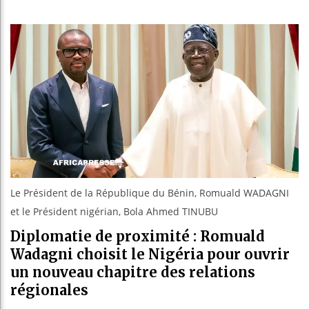
Les jeun
Guinée :
Réforme é
Bénin : 
Le Président de la République du Bénin, Romuald WADAGNI
et le Président nigérian, Bola Ahmed TINUBU
Diplomatie de proximité : Romuald
Wadagni choisit le Nigéria pour ouvrir
un nouveau chapitre des relations
régionales