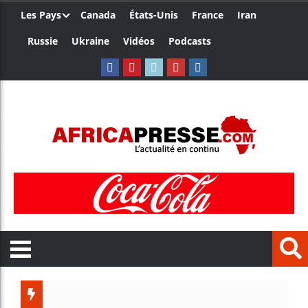
Les Pays
Canada
États-Unis
France
Iran
Russie
Ukraine
Vidéos
Podcasts
Trump no