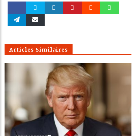
Faceboo
Twitter
linkedin
Pinteres
Reddit
WhatsAp
k
Telegra
Email
t
pt
m
Articles Similaires