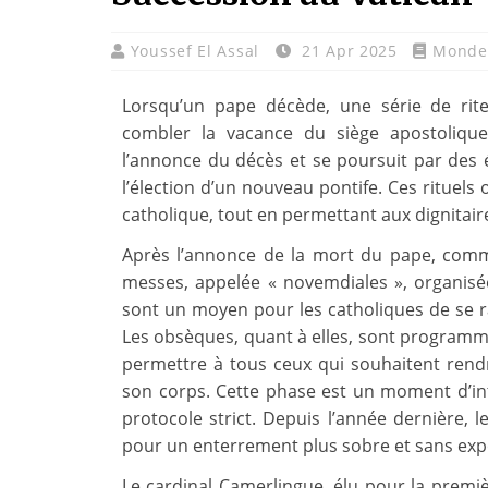
Youssef El Assal
21 Apr 2025
Monde
Lorsqu’un pape décède, une série de rit
combler la vacance du siège apostoliqu
l’annonce du décès et se poursuit par des é
l’élection d’un nouveau pontife. Ces rituels 
catholique, tout en permettant aux dignitaires
Après l’annonce de la mort du pape, comm
messes, appelée « novemdiales », organisé
sont un moyen pour les catholiques de se 
Les obsèques, quant à elles, sont programmée
permettre à tous ceux qui souhaitent rend
son corps. Cette phase est un moment d’int
protocole strict. Depuis l’année dernière, 
pour un enterrement plus sobre et sans exp
Le cardinal Camerlingue, élu pour la premiè