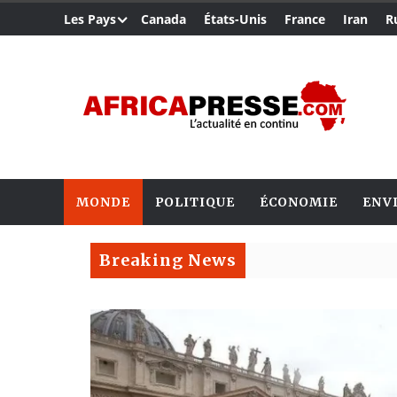
Les Pays
Canada
États-Unis
France
Iran
R
MONDE
POLITIQUE
ÉCONOMIE
ENV
Breaking News