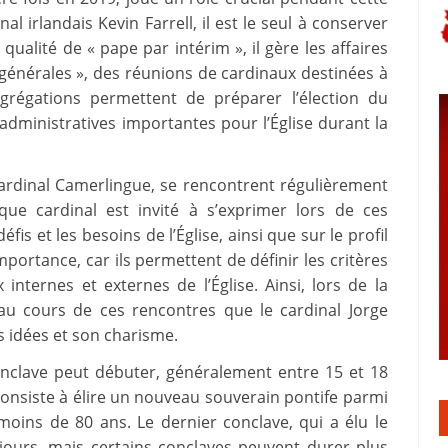
al irlandais Kevin Farrell, il est le seul à conserver
ualité de « pape par intérim », il gère les affaires
générales », des réunions de cardinaux destinées à
grégations permettent de préparer l’élection du
dministratives importantes pour l’Église durant la
cardinal Camerlingue, se rencontrent régulièrement
aque cardinal est invité à s’exprimer lors de ces
fis et les besoins de l’Église, ainsi que sur le profil
ortance, car ils permettent de définir les critères
internes et externes de l’Église. Ainsi, lors de la
 au cours de ces rencontres que le cardinal Jorge
es idées et son charisme.
onclave peut débuter, généralement entre 15 et 18
onsiste à élire un nouveau souverain pontife parmi
moins de 80 ans. Le dernier conclave, qui a élu le
jours, mais certains conclaves peuvent durer plus