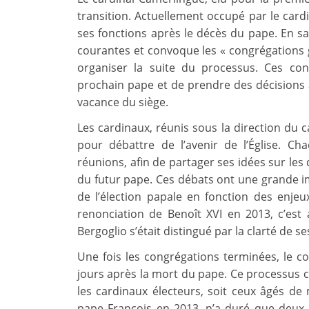
transition. Actuellement occupé par le cardin
ses fonctions après le décès du pape. En sa q
courantes et convoque les « congrégations 
organiser la suite du processus. Ces con
prochain pape et de prendre des décisions a
vacance du siège.
Les cardinaux, réunis sous la direction du 
pour débattre de l’avenir de l’Église. Ch
réunions, afin de partager ses idées sur les dé
du futur pape. Ces débats ont une grande imp
de l’élection papale en fonction des enjeux 
renonciation de Benoît XVI en 2013, c’est
Bergoglio s’était distingué par la clarté de s
Une fois les congrégations terminées, le c
jours après la mort du pape. Ce processus c
les cardinaux électeurs, soit ceux âgés de 
pape François en 2013, n’a duré que deux 