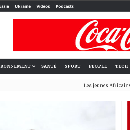
ussie
Ukraine
Vidéos
Podcasts
IRONNEMENT
SANTÉ
SPORT
PEOPLE
TECH
Les jeunes Africains retrouve
Aliko Dangote et Mark Carney 