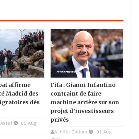
bat affirme
Fifa : Gianni Infantino
rté Madrid des
contraint de faire
igratoires dès
machine arrière sur son
projet d’investisseurs
privés
 Assal
05 Aug
Achille Gadom
01 Aug