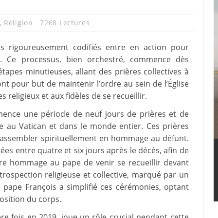
,
Religion
7268 Lectures
es rigoureusement codifiés entre en action pour
e. Ce processus, bien orchestré, commence dès
tapes minutieuses, allant des prières collectives à
ont pour but de maintenir l’ordre au sein de l’Église
 religieux et aux fidèles de se recueillir.
ence une période de neuf jours de prières et de
e au Vatican et dans le monde entier. Ces prières
rassembler spirituellement en hommage au défunt.
s entre quatre et six jours après le décès, afin de
re hommage au pape de venir se recueillir devant
rospection religieuse et collective, marqué par un
le pape François a simplifié ces cérémonies, optant
osition du corps.
re fois en 2019, joue un rôle crucial pendant cette