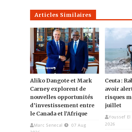
Articles Similaires
Aliko Dangote et Mark
Ceuta : Ra
Carney explorent de
avoir ale
nouvelles opportunités
risques m
d’investissement entre
juillet
le Canada et l’Afrique
Youssef El
2026
Marc Senecal
07 Aug