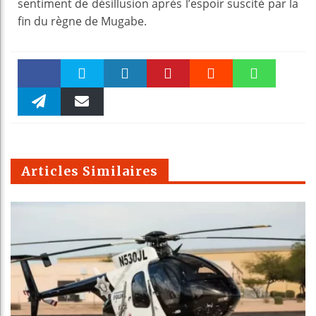
sentiment de désillusion après l’espoir suscité par la
fin du règne de Mugabe.
Faceboo
Twitter
linkedin
Pinteres
Reddit
WhatsAp
k
Telegra
Email
t
pt
m
Articles Similaires