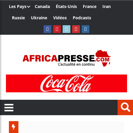
Les Pays
Canada
États-Unis
France
Iran
Russie
Ukraine
Vidéos
Podcasts
Trump n