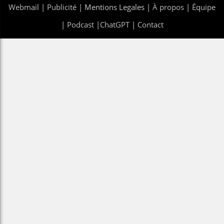
Webmail
|
Publicité
| Mentions Legales |
À propos
|
Équipe
|
Podcast
|
ChatGPT
|
Contact