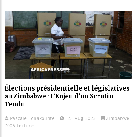
Les jeun
Guinée :
Réforme 
Bénin : 
Élections présidentielle et législatives
au Zimbabwe : L’Enjeu d’un Scrutin
Tendu
Pascale Tchakounte
23 Aug 2023
Zimbabwe
7006 Lectures