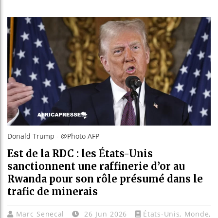
Bassirou D
Côte d’Ivo
Tunisie : 
Ceuta : Ra
Donald Trump - @Photo AFP
Est de la RDC : les États-Unis
sanctionnent une raffinerie d’or au
Rwanda pour son rôle présumé dans le
trafic de minerais
Marc Senecal
26 Jun 2026
États-Unis
,
Monde
,