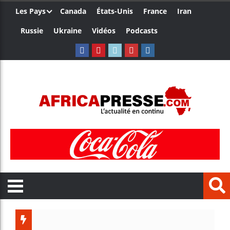
Les Pays
Canada
États-Unis
France
Iran
Russie
Ukraine
Vidéos
Podcasts
Le Camerou