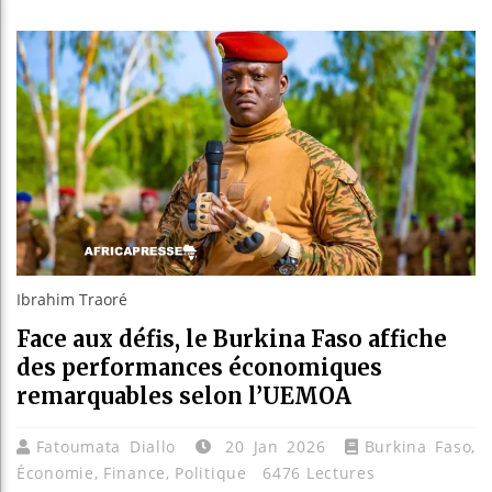
Bassirou D
Côte d’Ivo
Tunisie : 
Ceuta : Rab
Ibrahim Traoré
Face aux défis, le Burkina Faso affiche
des performances économiques
remarquables selon l’UEMOA
Fatoumata Diallo
20 Jan 2026
Burkina Faso
,
Économie
,
Finance
,
Politique
6476 Lectures