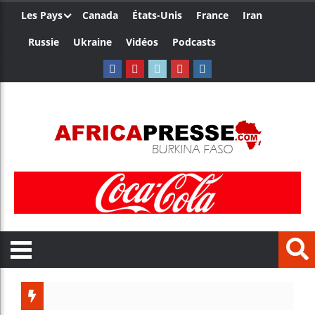
Les Pays
Canada
États-Unis
France
Iran
Russie
Ukraine
Vidéos
Podcasts
Le Camerou