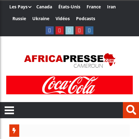
Les Pays
Canada
États-Unis
France
Iran
Russie
Ukraine
Vidéos
Podcasts
Les je