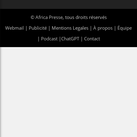
©
Africa Presse
, tous droits réservés
Webmail
|
Publicité
| Mentions Legales |
À propos
|
Équipe
|
Podcast
|
ChatGPT
|
Contact