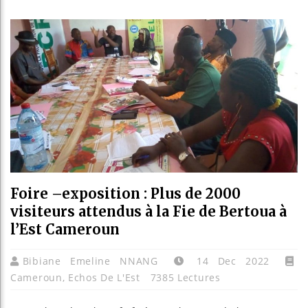
Guinée
Réforme
Bénin 
Aliko 
Foire –exposition : Plus de 2000
visiteurs attendus à la Fie de Bertoua à
l’Est Cameroun
Bibiane Emeline NNANG
14 Dec 2022
Cameroun
,
Echos De L'Est
7385 Lectures