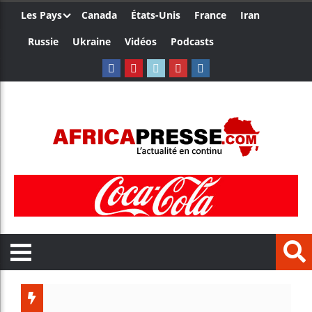
Les Pays
Canada
États-Unis
France
Iran
Russie
Ukraine
Vidéos
Podcasts
Les je