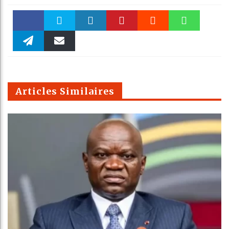
Faceboo
Twitter
linkedin
Pinteres
Reddit
WhatsAp
k
Telegra
Email
t
pt
m
Articles Similaires