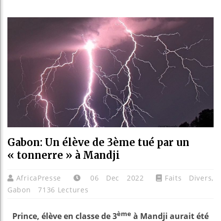
Guinée
Réform
Bénin 
Aliko 
Gabon: Un élève de 3ème tué par un
« tonnerre » à Mandji
AfricaPresse
06 Dec 2022
Faits Divers
,
Gabon
7136 Lectures
ème
Prince, élève en classe de 3
à Mandji aurait été