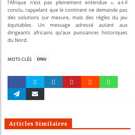
l’Afrique n’est pas pleinement entendue », a‑t‑il
conclu, rappelant que le continent ne demande pas
des solutions sur mesure, mais des règles du jeu
équitables. Un message adressé autant aux
dirigeants africains qu’aux puissances historiques
du Nord.
ONU
MOTS CLÉS
Faceboo
Twitter
linkedin
Pinteres
Reddit
WhatsAp
k
Telegra
Email
t
pt
m
Articles Similaires