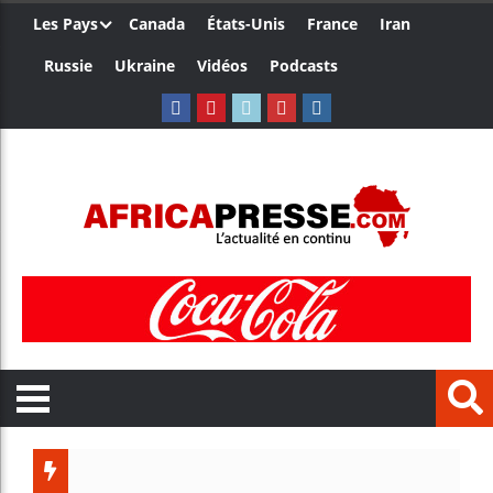
Les Pays
Canada
États-Unis
France
Iran
Russie
Ukraine
Vidéos
Podcasts
Le Camerou