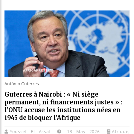
Bassirou D
Côte d’Ivo
Tunisie : 
Ceuta : Ra
António Guterres
Guterres à Nairobi : « Ni siège
permanent, ni financements justes » :
l’ONU accuse les institutions nées en
1945 de bloquer l’Afrique
Youssef El Assal
13 May 2026
Afrique
,