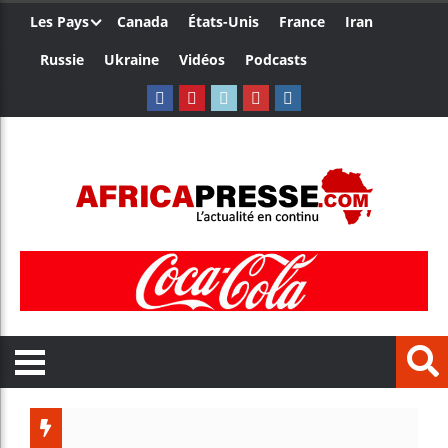
Les Pays
Canada
États-Unis
France
Iran
Russie
Ukraine
Vidéos
Podcasts
Les jeun