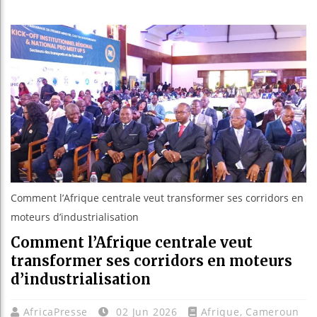
Guinée :
Réforme é
Bénin : 
Aliko Da
Comment l’Afrique centrale veut transformer ses corridors en
moteurs d’industrialisation
Comment l’Afrique centrale veut
transformer ses corridors en moteurs
d’industrialisation
AfricaPresse
02 Jun 2026
Afrique
,
Cameroun