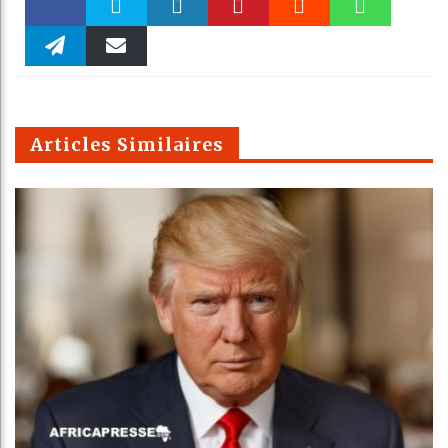
Faceboo
Twitter
linkedin
Pinteres
Reddit
WhatsAp
k
Telegra
Email
t
pt
m
Articles Similaires