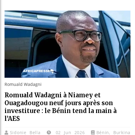
Les jeun
Guinée :
Réforme 
Bénin : 
Romuald Wadagni
Romuald Wadagni à Niamey et
Ouagadougou neuf jours après son
investiture : le Bénin tend la main à
l’AES
Sidonie Bella
02 Jun 2026
Bénin
,
Burkina