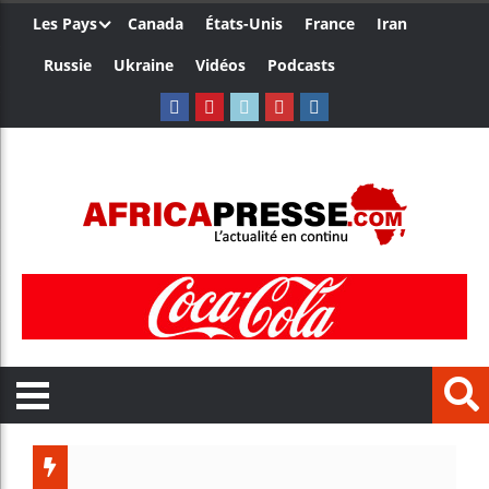
Les Pays
Canada
États-Unis
France
Iran
Russie
Ukraine
Vidéos
Podcasts
Trump n