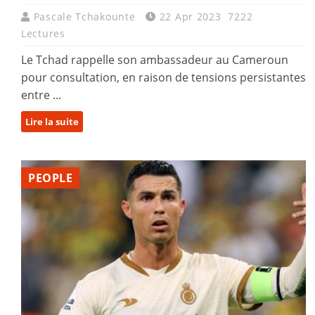
Pascale Tchakounte
22 Apr 2023
7222
Lectures
Le Tchad rappelle son ambassadeur au Cameroun
pour consultation, en raison de tensions persistantes
entre ...
Lire la suite
PEOPLE