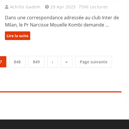
Achille Gadom
20 Apr 2023
7596 Lectures
Dans une correspondance adressée au club Inter de
Milan, le Pr Narcisse Mouelle Kombi demande ...
Lire la suite
7
848
849
›
»
Page suivante