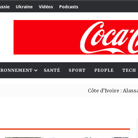
ussie
Ukraine
Vidéos
Podcasts
IRONNEMENT
SANTÉ
SPORT
PEOPLE
TECH
Côte d’Ivoire : Alassane Ouattara 
Migrants : Rome et Kigali avancent