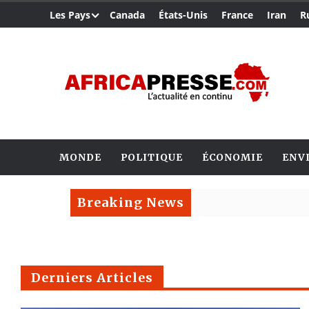
Les Pays
Canada
États-Unis
France
Iran
R
MONDE
POLITIQUE
ÉCONOMIE
ENV
Breaking News
Derniers Articles