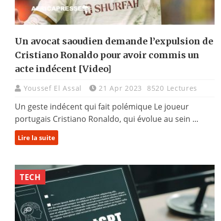
Un avocat saoudien demande l’expulsion de
Cristiano Ronaldo pour avoir commis un
acte indécent [Video]
Youssef El Assal
21 Apr 2023
8520 Lectures
Un geste indécent qui fait polémique Le joueur
portugais Cristiano Ronaldo, qui évolue au sein ...
Lire la suite
TECH