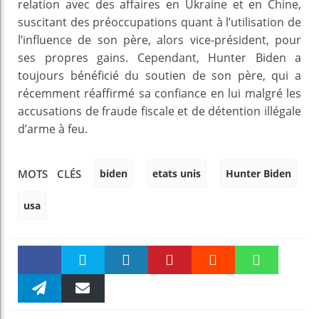
relation avec des affaires en Ukraine et en Chine,
suscitant des préoccupations quant à l’utilisation de
l’influence de son père, alors vice-président, pour
ses propres gains. Cependant, Hunter Biden a
toujours bénéficié du soutien de son père, qui a
récemment réaffirmé sa confiance en lui malgré les
accusations de fraude fiscale et de détention illégale
d’arme à feu.
biden
etats unis
Hunter Biden
MOTS CLÉS
usa
Faceboo
Twitter
linkedin
Pinteres
Reddit
WhatsAp
k
Telegra
Email
t
pt