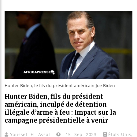
Bassirou
Côte d’I
Tunisie 
Ceuta : 
Hunter Biden, le fils du président américain Joe Biden
Hunter Biden, fils du président
américain, inculpé de détention
illégale d’arme à feu : Impact sur la
campagne présidentielle à venir
Youssef El Assal
15 Sep 2023
États-Unis
,