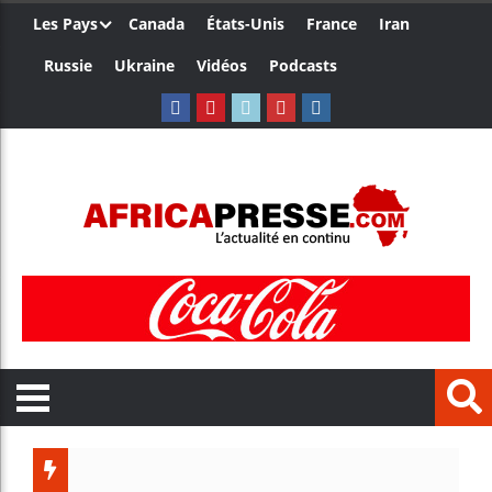
Les Pays
Canada
États-Unis
France
Iran
Russie
Ukraine
Vidéos
Podcasts
Le Camer