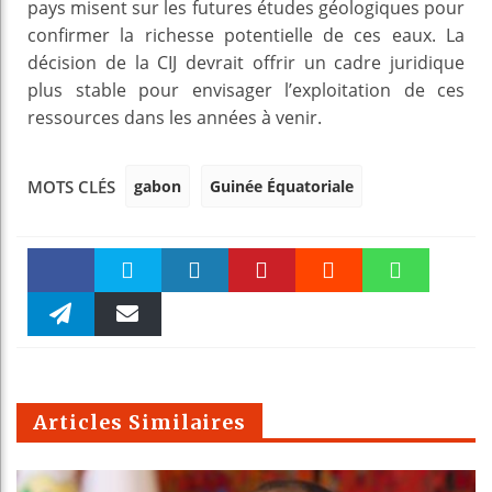
pays misent sur les futures études géologiques pour
confirmer la richesse potentielle de ces eaux. La
décision de la CIJ devrait offrir un cadre juridique
plus stable pour envisager l’exploitation de ces
ressources dans les années à venir.
gabon
Guinée Équatoriale
MOTS CLÉS
Faceboo
Twitter
linkedin
Pinteres
Reddit
WhatsAp
k
Telegra
Email
t
pt
m
Articles Similaires