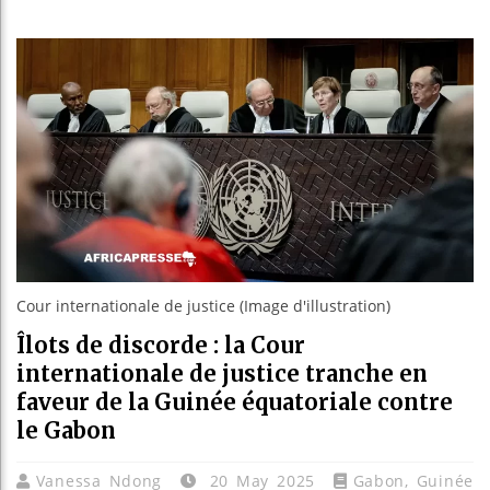
Réforme 
Bénin : 
Aliko Da
Cour internationale de justice (Image d'illustration)
Îlots de discorde : la Cour
internationale de justice tranche en
faveur de la Guinée équatoriale contre
le Gabon
Vanessa Ndong
20 May 2025
Gabon
,
Guinée