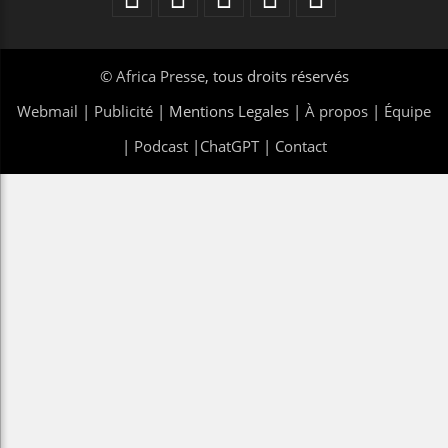
©
Africa Presse
, tous droits réservés
Webmail
|
Publicité
| Mentions Legales |
À propos
|
Équipe
|
Podcast
|
ChatGPT
|
Contact