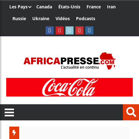
Les Pays
Canada
États-Unis
France
Iran
Russie
Ukraine
Vidéos
Podcasts
Côte d’I