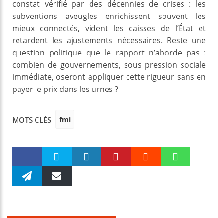
constat vérifié par des décennies de crises : les
subventions aveugles enrichissent souvent les
mieux connectés, vident les caisses de l’État et
retardent les ajustements nécessaires. Reste une
question politique que le rapport n’aborde pas :
combien de gouvernements, sous pression sociale
immédiate, oseront appliquer cette rigueur sans en
payer le prix dans les urnes ?
fmi
MOTS CLÉS
Faceboo
Twitter
linkedin
Pinteres
Reddit
WhatsAp
k
Telegra
Email
t
pt
m