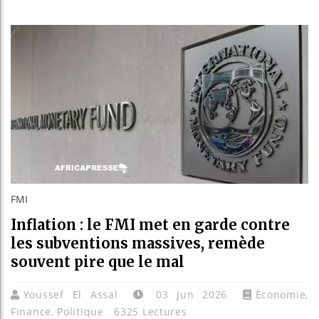
Les jeune
Guinée : 
Réforme él
Bénin : Pa
FMI
Inflation : le FMI met en garde contre
les subventions massives, remède
souvent pire que le mal
Youssef El Assal
03 Jun 2026
Économie
,
Finance
,
Politique
6325 Lectures