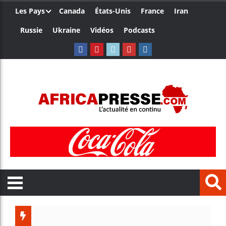
Les Pays
Canada
États-Unis
France
Iran
Russie
Ukraine
Vidéos
Podcasts
Trump nom